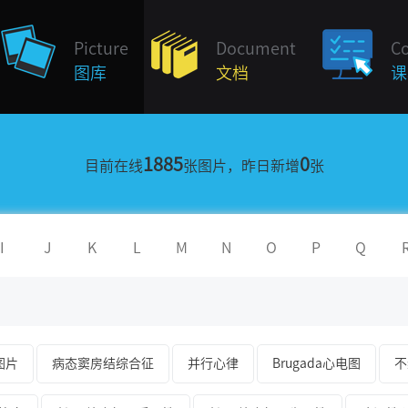
Picture
Document
C
图库
文档
课
1885
0
目前在线
张图片，昨日新增
张
I
J
K
L
M
N
O
P
Q
图片
病态窦房结综合征
并行心律
Brugada心电图
不