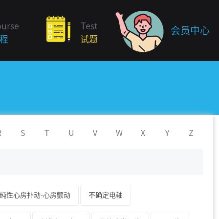
ourse
Test
会员中心
程
试题
R
S
T
U
V
W
X
Y
Z
纯性心房扑动-心房颤动
不确定电轴