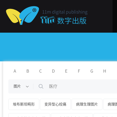
A
B
C
D
E
F
G
H
图片
埃布斯坦畸形
变异型心绞痛
病理生理图片
病理