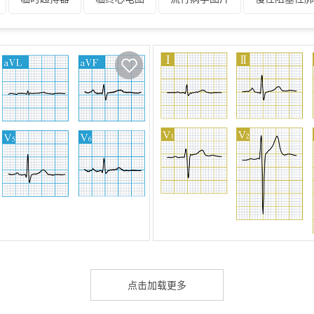
搏原理
期前收缩
器质性室性心动过速
QRS波分析技能
缩
室性心动过速
室性心律失常心电图定位
双腔起搏器
能
特发性乳头肌室性心动过速
特发性右室流出道室性心动过速
动过速
特发性左室室间隔室性心动过速
梯形图谱
统计图
紊乱性房性心动过速
物理疾病与心电图
限制型心肌病
消
分析技能
心电图记录
心电图伪差
心电向量
心电学史
心率分析技能
心内膜下心肌缺血
心室颤动
心室单腔起搏
点击加载更多
现象
心脏生理图片
心脏外伤
X线摄影图片
药物和心