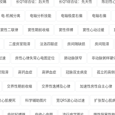
绞痛
长QT综合征：后天性
长QT综合征：先天性
陈旧性
电-机械分离
电轴分析技能
电轴极度右偏
电轴右偏
窦性二联律
窦性期前收缩
窦性停搏
窦性心动过缓
二度房室阻滞
法洛四联症
房间隔缺损
房间阻滞
过速
房性心律失常心电图定位
肺动脉狭窄
非动脉粥样硬
室阻滞
高钙血症
高钾血症
冠脉双支病变
孤立的高侧
交界性期前收缩
交界性逸搏及心律
加速性房性自主心律
性心肌梗死
科学辅助图片
宽QRS波心动过速
扩张型心肌
临时起搏器
临终心电图
流行病学图片
慢性阻塞性肺