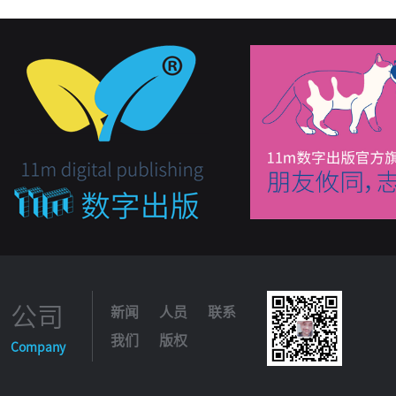
应激性心肌病
医学地理
医学植物
右侧旁道
造影图片
折返性房性心动过速
阵发性室上性心动过速
致心律失常右室心肌病
中毒与心电图
钟向转位
左前降支闭塞
左心房异常
左心室肥厚
左中隔支
公司
新闻
人员
联系
我们
版权
Company