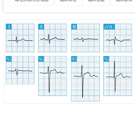
P波分析技能
PR间期分析技能
Q波分析技能
起
三度房室阻滞
室间隔缺损
室内阻滞
室性期前收
双心室肥厚
ST段分析技能
ST-T改变
T波分析技
特发性左室流出道室性心动过速
特发性左室流入道室性心
完全性左束支阻滞
微生物学图片
Wellens综合征
细胞组织学图片
心包炎心电图
心搏骤停
心电图
心房扑动
心肌梗死
心肌缺血
心肌炎心电图
心脏超声
心脏电生理机制图
心脏解剖
心脏记忆