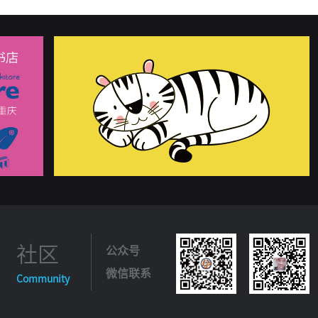
走节律
运动试验心电图
运动员心电图
早期复极
高电压
正常心电图
整体电生理
诊疗流程图
道
左后分支阻滞
左回旋支闭塞
左前分支阻滞
社区
公众号
微信联系
Community