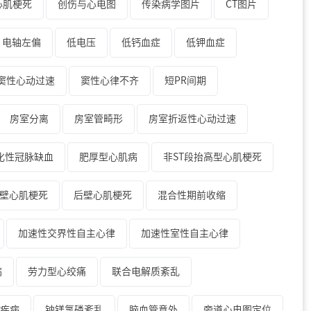
心肌梗死
创伤与心电图
传染病学图片
CT图片
电轴左偏
低电压
低钙血症
低钾血症
窦性心动过速
窦性心律不齐
短PR间期
房室分离
房室管畸形
房室折返性心动过速
化性冠脉缺血
肥厚型心肌病
非ST段抬高型心肌梗死
壁心肌梗死
后壁心肌梗死
混合性期前收缩
加速性交界性自主心律
加速性室性自主心律
病
劳力型心绞痛
联合电解质紊乱
疾病
钠镁氯磷紊乱
脑血管意外
旁道心电图定位