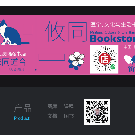
右冠状动脉闭塞
右位心
右心房异常
右心室肥厚
游
正常变异心电图：持续性幼年T波模式
正常变异心电图：心室
主动脉夹层
自律性房性心动过速
综合心电图图片
左侧旁
阻滞
左主干病变
产品
图库
课程
文档
图书
Product