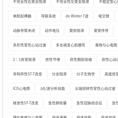
不完全性右束支阻滞
不完全性左束支阻滞
不稳定型心
单腔起搏器
导联系统
de Winter T波
电交替
动脉导管未闭
动作电位
窦房阻滞
窦室传导
多形性室性心动过速
多支病变心肌梗死
毒物与心电图
2∶1房室阻滞
房性节律
房性期前收缩
房性心动
非特异性ST-T改变
分支阻滞
分子生物学
高度房
ICD心电图
J点/波分析技能
尖端扭转性室性心动过速
继发性ST-T改变
急性肺栓塞
急性冠脉综合征
急
理化疾病与心电图
临床表格
临床技能
临床症状