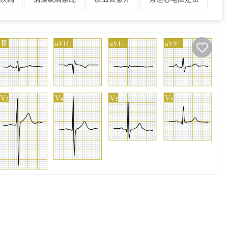
QT分析技能
全球医学史
全心停搏
人类医学史
双束支阻滞
双向性室性心动过速
双心房异常
特发性右室流入道室性心动过速
表
U波分析技能
完全性右束支阻滞
化系统疾病
细胞电生理
细胞机制图
心电轴分析技能
心房颤动
心房静止
器
心室扑动
心室预激
心外膜起搏
电图
药学图片
逸博和逸博节律
一度房室阻滞