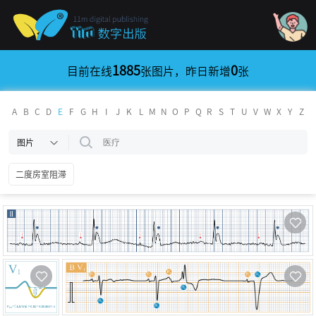
1885
0
目前在线
张图片，昨日新增
张
A
B
C
D
E
F
G
H
I
J
K
L
M
N
O
P
Q
R
S
T
U
V
W
X
Y
Z
图片
二度房室阻滞