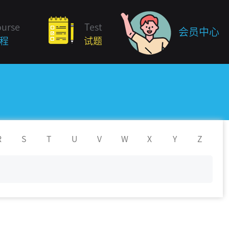
ourse
Test
会员中心
程
试题
R
S
T
U
V
W
X
Y
Z