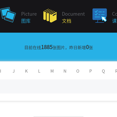
Picture
Document
C
图库
文档
课
1885
0
目前在线
张图片，昨日新增
张
I
J
K
L
M
N
O
P
Q