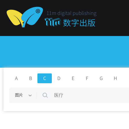
A
B
C
D
E
F
G
H
图片