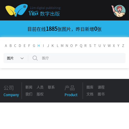
1885
0
目前在线
张图片，昨日新增
张
A
B
C
D
E
F
G
H
I
J
K
L
M
N
O
P
Q
R
S
T
U
V
W
X
Y
Z
图片
公司
产品
新闻
人员
联系
图库
课程
我们
版权
文档
图书
Company
Product